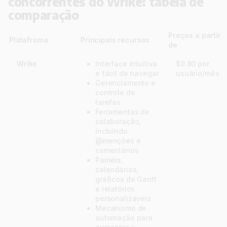
concorrentes do Wrike: tabela de
comparação
Preços a partir
Platafroma
Principais recursos
de
Wrike
Interface intuitiva
$9.80 por
e fácil de navegar
usuário/mês
Gerenciamento e
controle de
tarefas
Ferramentas de
colaboração,
incluindo
@menções e
comentários
Painéis,
calendários,
gráficos de Gantt
e relatórios
personalizáveis
Mecanismo de
automação para