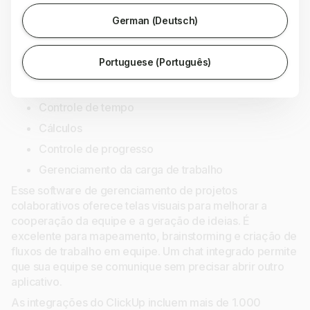
aplicativos e evitar a desorganização digital. É por isso
que o aplicativo é tão rico em recursos. Por exemplo, ele
German (Deutsch)
permite que você use mais de 50 widgets integrados
para criar seu próprio painel de controle. Alguns desses
Portuguese (Português)
widgets incluem:
Sprints
Controle de tempo
Cálculos
Controle de progresso
Gerenciamento da carga de trabalho
Esse software de gerenciamento de projetos
colaborativos oferece telas visuais para melhorar a
cooperação da equipe e a geração de ideias. É
excelente para mapeamento, brainstorming e criação de
fluxos de trabalho em equipe. Um chat integrado permite
que sua equipe se comunique sem precisar abrir outro
aplicativo.
As integrações do ClickUp incluem mais de 1.000