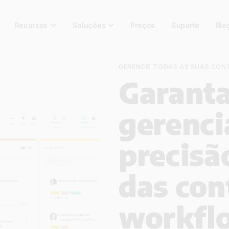
Recursos
Soluções
Preços
Suporte
Blo
GERENCIE TODAS AS SUAS CON
Garant
gerenc
precisão
das con
workfl