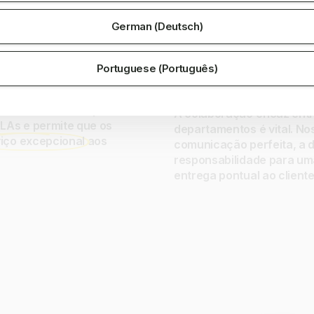
German (Deutsch)
SERVIÇO (SLAS)
COORDENANDO A COLABORA
promissos
Colaboração da e
Portuguese (Português)
tarefas
m dia com seus
as e controle de prazos.
A colaboração eficaz ent
LAs e permite que os
departamentos é vital. N
iço excepcional
aos
comunicação perfeita, a d
responsabilidade para um
entrega pontual ao cliente