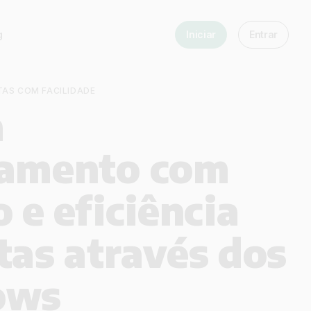
g
Iniciar
Entrar
TAS COM FACILIDADE
a
iamento com
 e eficiência
tas através dos
ows