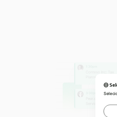
Sel
Seleci