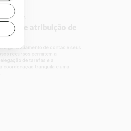
ÇÃO INTERNA
quipe e atribuição de
re o gerenciamento de contas e seus
ossos recursos permitem a
elegação de tarefas e a
a coordenação tranquila e uma
.