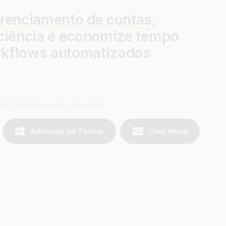
renciamento de contas
,
iciência e economize tempo
rkflows automatizados
até 3 integrantes. Sem compromisso!
Adicionar ao Teams
Com email