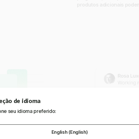
produtos adicionais podem
eção de idioma
one seu idioma preferido:
English (English)