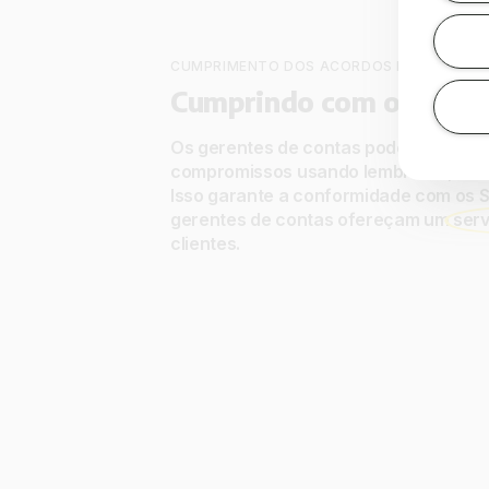
CUMPRIMENTO DOS ACORDOS DE NÍVEL DE 
Cumprindo com os com
Os gerentes de contas podem ficar e
compromissos usando lembretes, alert
Isso garante a conformidade com os S
gerentes de contas ofereçam um
serv
clientes.