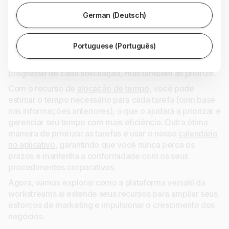
pode ser útil se você tiver vários locais e pode acelerar o
processo de onboarding de funcionários.
German (Deutsch)
Você pode aumentar ainda mais a produtividade
aproveitando os recursos exclusivos de gerenciamento
Portuguese (Português)
de projetos da workstreams.ai. Nossos quadros no estilo
Kanban permitem que você não apenas acompanhe o
progresso de cada solicitação, mas também as priorize.
Com o recurso de
alocação de tempo
, você pode
estimar o tempo necessário para cada tarefa (com base
nas informações anteriores), o que o ajudará a priorizar e
gerenciar seu tempo com mais eficiência. Outra ótima
maneira de priorizar as tarefas é usar o nosso
calendário
no aplicativo
, garantindo que você nunca perca os
prazos e mantenha a conformidade com os seus
procedimentos corporativos.
Agora, vamos explorar como a plataforma versátil da
workstreams.ai estende seus recursos para ampliar seus
esforços de marketing e impulsionar o crescimento dos
negócios.