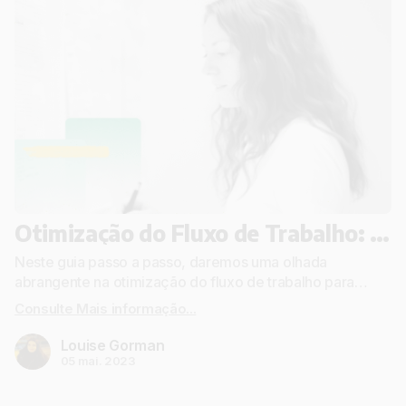
Otimização do Fluxo de Trabalho: Um Guia Passo a Passo Para Sua PME
Neste guia passo a passo, daremos uma olhada
abrangente na otimização do fluxo de trabalho para
Pequenas e Médias Empresas.
Consulte Mais informação...
Louise Gorman
05 mai. 2023