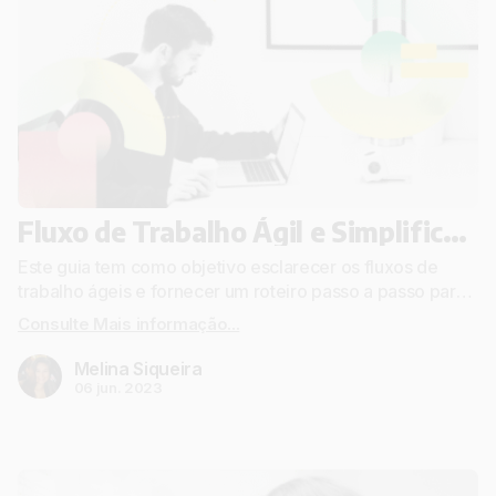
Fluxo de Trabalho Ágil e Simplificado: Um Guia Prático
Este guia tem como objetivo esclarecer os fluxos de
trabalho ágeis e fornecer um roteiro passo a passo para
utilizar o conceito imediatamente.
Consulte Mais informação...
Melina Siqueira
06 jun. 2023