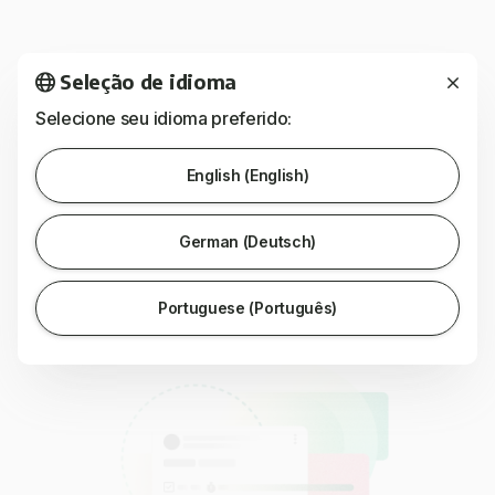
BENEFÍCIOS
Seleção de idioma
Impeça que as tarefas sejam
Selecione seu idioma preferido:
abandonadas
English (English)
Suas tarefas negligenciadas ficam visíveis
instantaneamente com o clique de um botão
German (Deutsch)
Portuguese (Português)