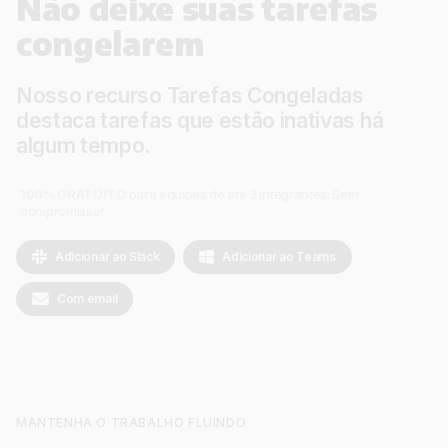
Não deixe suas tarefas
congelarem
Nosso recurso Tarefas Congeladas
destaca tarefas que estão
inativas
há
algum tempo.
100% GRATUITO
para equipes de até 3 integrantes. Sem
compromisso!
Adicionar ao Slack
Adicionar ao Teams
Com email
MANTENHA O TRABALHO FLUINDO