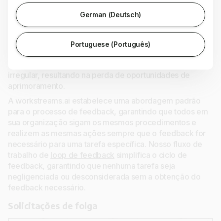
German (Deutsch)
Solicitar feedback e avaliações é uma prática comum em
Portuguese (Português)
startups e em empresas de pequeno e médio porte. No
entanto, esse processo pode ser desordenado e
irregular, resultando na perda de oportunidades de
aprimoramento.
A workstreams.ai estabelece uma abordagem padrão
para o processo de feedback, garantindo que todos em
sua organização sigam os mesmos procedimentos e
realizem as mesmas ações sempre que o feedback for
necessário para uma tarefa específica. Nosso fluxo de
trabalho de
loop de feedback
simplifica o ciclo de
feedback, garantindo que nenhuma tarefa seja
negligenciada ou desconsiderada sem a obtenção do
feedback necessário.
Solicitações de folga