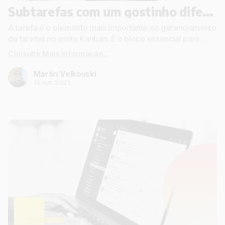
Subtarefas com um gostinho diferente! - Funcionalidade de subtarefas da workstreams.ai
A tarefa é o elemento mais importante no gerenciamento
de tarefas no estilo Kanban. É o bloco essencial para
todos os seus paineis, workflows e metas. É também o
Consulte Mais informação...
primeiro passo para executar com sucesso suas ideias e
alcançar marcos.
Martin Velkovski
15 out. 2021