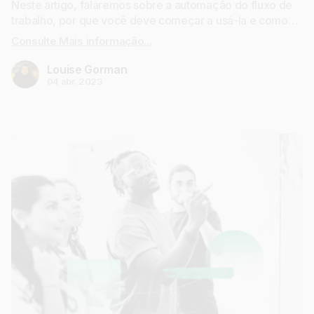
Neste artigo, falaremos sobre a automação do fluxo de
trabalho, por que você deve começar a usá-la e como
criar um fluxo de trabalho pode ser fácil com ferramentas
Consulte Mais informação...
modernas como o workstreams.ai.
Louise Gorman
04 abr. 2023