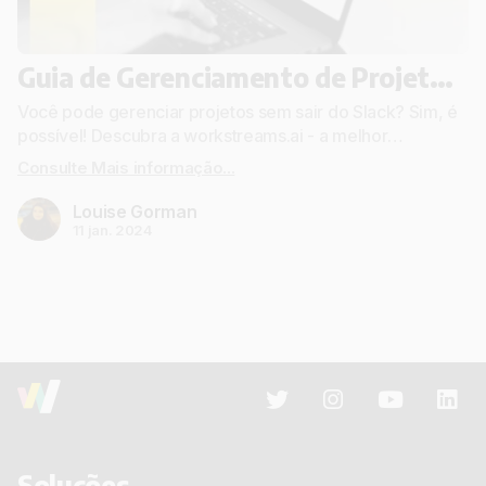
Guia de Gerenciamento de Projetos do Slack com a workstreams.ai
Você pode gerenciar projetos sem sair do Slack? Sim, é
possível! Descubra a workstreams.ai - a melhor
integração de gerenciamento de projetos do Slack.
Consulte Mais informação...
Louise Gorman
11 jan. 2024
Soluções