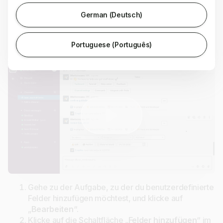
einzigen Klick aus einer Aufgabe entfernen, indem du
auf das Feld klickst, wenn du die Liste der
German (Deutsch)
benutzerdefinierten Felder siehst.
Auf Slack
Portuguese (Português)
Gehe zu der Aufgabe, zu der du benutzerdefinierte
Felder hinzufügen möchtest, und klicke auf
„
Bearbeiten
“.
Klicke auf die Schaltfläche „
Felder hinzufügen
“ im