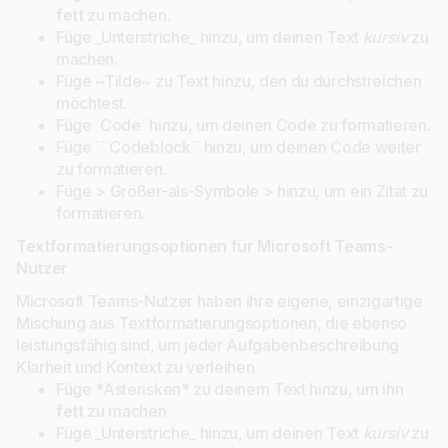
fett
zu machen.
Füge _Unterstriche_ hinzu, um deinen Text
kursiv
zu
machen.
Füge ~Tilde~ zu Text hinzu, den du durchstreichen
möchtest.
Füge `Code` hinzu, um deinen Code zu formatieren.
Füge ```Codeblock`` hinzu, um deinen Code weiter
zu formatieren.
Füge > Größer-als-Symbole > hinzu, um ein Zitat zu
formatieren.
Textformatierungsoptionen für Microsoft Teams-
Nutzer
Microsoft Teams-Nutzer haben ihre eigene, einzigartige
Mischung aus Textformatierungsoptionen, die ebenso
leistungsfähig sind, um jeder Aufgabenbeschreibung
Klarheit und Kontext zu verleihen.
Füge *Asterisken* zu deinem Text hinzu, um ihn
fett
zu machen.
Füge _Unterstriche_ hinzu, um deinen Text
kursiv
zu