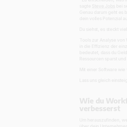
sagte
Steve Jobs
bei s
Genau darum geht es be
dein volles Potenzial 
Du siehst, es steckt vi
Tools zur Analyse von 
in die Effizienz der e
bedeutet, dass du Geld 
Ressourcen sparst und F
Mit einer Software wie 
Lass uns gleich einste
Wie du Workf
verbesserst
Um herauszufinden, wel
über dein Unternehmen 