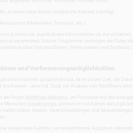
gabe abgelehnt wird oder verbessert werden muss
lle, in denen eine Aktion zusätzliche Klärung benötigt
essourcen (Materialien, Personal, etc.)
ws in Form von quantitativen Informationen ist viel einfacher
ams.ai verwendest. Solche Programme verfolgen die Daten d
Erkenntnisse über Durchlaufzeiten, Fehlerquoten und Durchsatz
obleme und Verbesserungsmöglichkeiten
igen Informationen gesammelt hast, ist es an der Zeit, die Daten
 erscheinen - aber mit Tools zur Analyse von Workflows wird d
n der Regel
Workflow-Mapping
, um Prozesse und die dazuge
. Da Menschen
visuell lernen
, können wir mit Karten die Logik b
ie helfen dabei, Muster, Überschneidungen und Abweichungen
en.
eine eingebaute Funktion, um eingefrorene Aufgaben automati