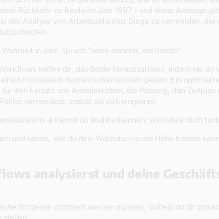
einer Rückkehr zu Apple im Jahr 1997 - und diese Aussage gil
i der Analyse von Arbeitsabläufen: Dinge zu vermeiden, die d
auszuschöpfen.
el Wahrheit in dem Spruch “work smarter, not harder”.
Workflows helfen dir, das Beste herauszuholen, indem sie dir 
inzelnen Prozesse in deinem Unternehmen geben. Ein optimierte
für den Einsatz von Arbeitskräften, die Planung, den Zeitplan 
ehler vermeidest, anstatt sie zu korrigieren.
workstreams.ai kannst du leicht erkennen, was tatsächlich funkt
igen und sehen, wie du dein Wachstum in die Höhe treiben kann
lows analysierst und deine Geschäft
che Prozesse optimiert werden müssen, solltest du dir zunäch
stellen: