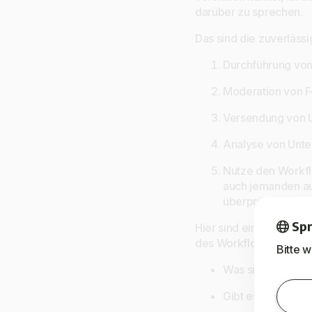
darüber zu sprechen.
Das sind die zuverläss
Durchführung von 
Moderation von F
Versendung von U
Analyse von Unte
Nutze den Workflo
auch jemanden au
überprüfen, um e
Spr
Hier sind einige Fragen,
des Workflows zu unte
Bitte 
Was sind die grö
Gibt es etwas, d