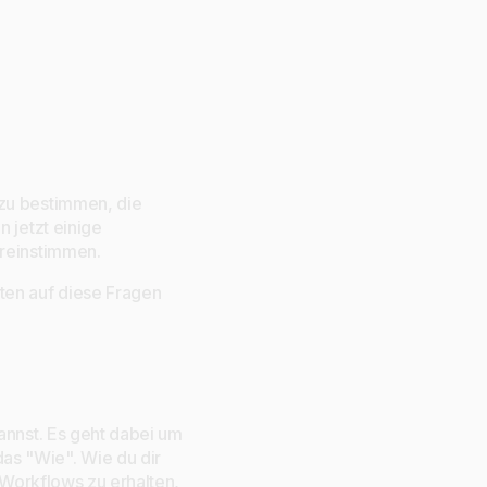
 zu bestimmen, die
 jetzt einige
ereinstimmen.
ten auf diese Fragen
annst. Es geht dabei um
as "Wie". Wie du dir
n Workflows zu erhalten,