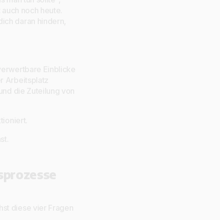
t auch noch heute.
ich daran hindern,
verwertbare Einblicke
r Arbeitsplatz
und die Zuteilung von
ioniert.
st.
sprozesse
st diese vier Fragen