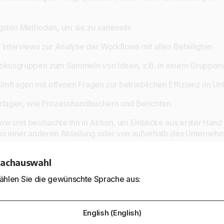
igsten Methoden, um sie zu sammeln:
Interviews zur Analyse der Workflows mit allen Beteiligten.
okusgruppen zum Sammeln von Ideen, z.B. in einem Gruppenc
mfragen mit offenen Fragen zur betrieblichen Effizienz im U
rlagen, wie Prozesshandbüchern und Berichten.
w und beobachte ihn in Aktion, um Einblicke aus erster Hand 
s einer anderen Abteilung oder von außerhalb des Unternehme
ine frische, unvoreingenommene Meinung zu erhalten.
achauswahl
 die du deinen Mitarbeitern (und dir selbst) stellen kannst, um 
rsuchen:
wählen Sie die gewünschte Sprache aus:
ßten Herausforderungen, denen du bei deinen täglichen Aufg
as deiner Meinung nach einfacher gemacht werden könnte?
English (English)