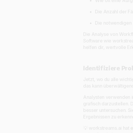
Wie oft eine Auf
Die Anzahl der Fä
Die notwendigen R
Die Analyse von Workflo
Software wie workstre
helfen dir, wertvolle 
Identifiziere Pr
Jetzt, wo du alle wicht
das kann überwältigend
Analysten verwenden i
grafisch darzustellen
besser untersuchen. S
Ergebnissen zu erkenn
💡 workstreams.ai hat 