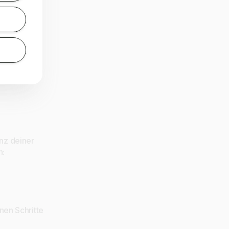
enz deiner
n:
nen Schritte