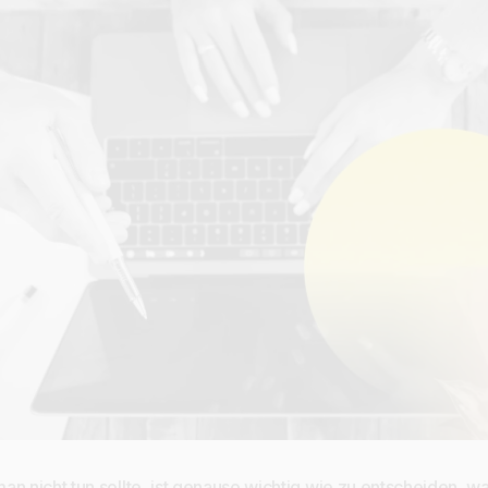
n nicht tun sollte, ist genauso wichtig wie zu entscheiden, wa