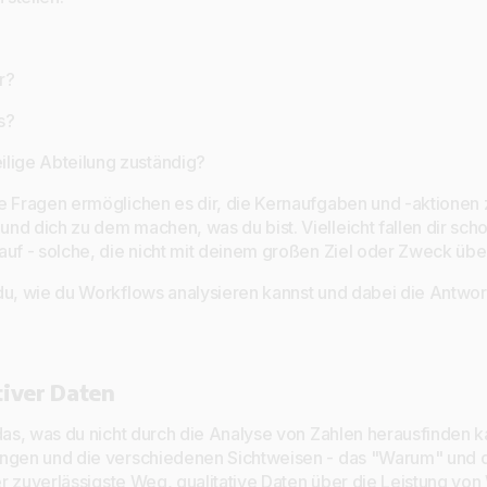
r?
s?
eilige Abteilung zuständig?
e Fragen ermöglichen es dir, die Kernaufgaben und -aktionen
d dich zu dem machen, was du bist. Vielleicht fallen dir schon
auf - solche, die nicht mit deinem großen Ziel oder Zweck üb
du, wie du Workflows analysieren kannst und dabei die Antwor
tiver Daten
 das, was du nicht durch die Analyse von Zahlen herausfinden k
ungen und die verschiedenen Sichtweisen - das "Warum" und d
der zuverlässigste Weg, qualitative Daten über die Leistung vo