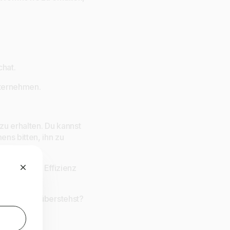
hat.
nternehmen.
zu erhalten. Du kannst
ns bitten, ihn zu
die aktuelle Effizienz
aben gegenüberstehst?