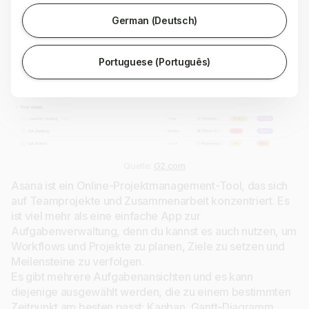
German (Deutsch)
Portuguese (Português)
Quelle:
G2.com
Asana ist ein Online-Projektmanagement-Tool, das sich
auf Teamprojekte und Zusammenarbeit konzentriert. Es
ist viel mehr als eine einfache App zur
Aufgabenverwaltung, denn du kannst es auch nutzen, um
Workflows und Projekte zu planen, Ziele zu setzen und
Meilensteine zu verfolgen.
Es gibt mehrere Aufgabenansichten und es kann
diejenige ausgewählt werden, die zu einem bestimmten
Zeitpunkt am besten passt: Kanban, Gantt-Diagramm,