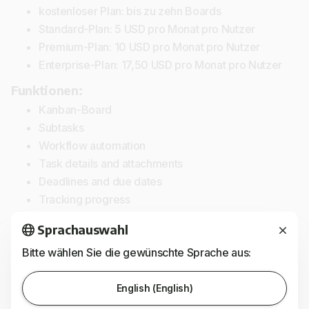
kostenloser Plan: bis zu zehn Boards
Standard-Plan: 5 USD pro Monat pro Nutzer
Premium-Plan: 10 USD pro Monat pro Nutzer
Enterprise-Plan: 17,50 USD pro Monat pro Nutzer
Funktionen:
Kanban-Board
Subtasks
Workflow automation
Task details and attachments
Deadlines and due dates
Tracking progress
Checklists within tasks
Sprachauswahl
Asana
Bitte wählen Sie die gewünschte Sprache aus:
English (English)