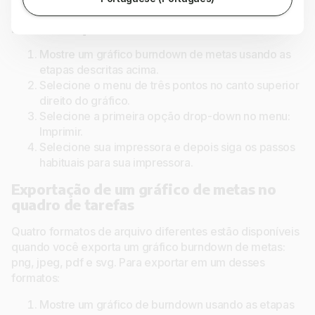
Impressão de um gráfico burndown de
metas no quadro de tarefas
Mostre um gráfico burndown de metas usando as
etapas descritas acima.
Selecione o menu de três pontos no canto superior
direito do gráfico.
Selecione a primeira opção drop-down no menu:
Imprimir.
Selecione sua impressora e depois siga os passos
habituais para sua impressora.
Exportação de um gráfico de metas no
quadro de tarefas
Quatro formatos de arquivo diferentes estão disponíveis
quando você exporta um gráfico burndown de metas:
png, jpeg, pdf e svg. Para exportar em um desses
formatos:
Mostre um gráfico de burndown usando as etapas