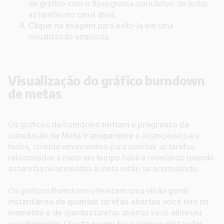
de gráfico com o fluxograma cumulativo de todas
as tarefas no canal atual.
Clique na imagem
para exibi-la em uma
visualização ampliada.
Visualização do gráfico burndown
de metas
Os gráficos de burndown
tornam o progresso da
conclusão da Meta transparente
e alcançável para
todos, criando um incentivo para concluir as tarefas
relacionadas à meta em tempo hábil e revelando quando
as tarefas relacionadas à meta estão se acumulando.
Os gráficos Burndown oferecem uma
visão geral
instantânea de quantas tarefas abertas você tem no
momento
e de quantas tarefas abertas você eliminou
recentemente. Quanto menor for o número de tarefas