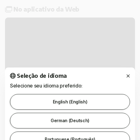
No aplicativo da Web
Seleção de idioma
Selecione seu idioma preferido:
Clique em
Metas
na navegação do lado esquerdo
English (English)
Clique em "Visão geral das metas", depois
clique
no ícone do gráfico de produtividade
no lado
direito da janela de uma meta específica que você
German (Deutsch)
deseja examinar, como "Reduzir despesas". O
gráfico é exibido.
Portuguese (Português)