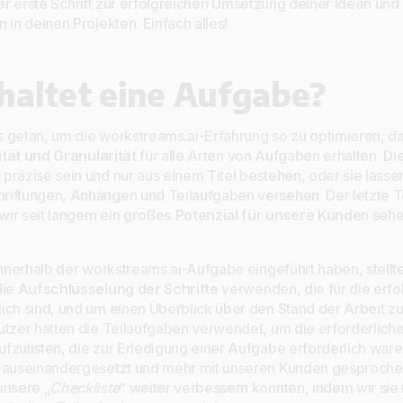
 der erste Schritt zur erfolgreichen Umsetzung deiner Ideen un
 in deinen Projekten. Einfach alles!
haltet eine Aufgabe?
 getan, um die workstreams.ai-Erfahrung so zu optimieren, d
lität und Granularität
für alle Arten von Aufgaben erhalten. D
räzise sein und nur aus einem Titel bestehen, oder sie lassen 
iftungen, Anhängen und Teilaufgaben versehen. Der letzte Te
 wir seit langem ein
großes Potenzial für unsere Kunde
n sehe
innerhalb der workstreams.ai-Aufgabe eingeführt haben, stellte
die
Aufschlüsselung der Schritte
verwenden, die für die erf
ich sind, und um einen Überblick über den Stand der Arbeit zu
utzer hatten die Teilaufgaben verwendet, um die erforderliche
fzulisten, die zur Erledigung einer Aufgabe erforderlich war
n auseinandergesetzt und mehr mit unseren Kunden gesprochen
unsere „
Checkliste
“ weiter verbessern könnten, indem wir sie 