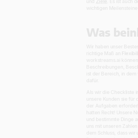
und
Ziele
. Es ist auch
wichtigen Meilensteinen
Was bein
Wir haben unser Bestes
richtige Maß an
Flexibi
workstreams.ai können p
Beschreibungen, Beschr
ist der Bereich, in dem
dafür.
Als wir die Checkliste 
unsere Kunden sie für 
der Aufgaben erforderl
hatten Recht! Unsere N
und bestimmte Dinge au
uns mit unseren Zahle
dem Schluss, dass wir 