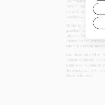
Teammitglieder einer 
Person, die mit der Au
sie wird nun deutliche
machte das Sinn, und 
Mit der Einführung des
geschaffen. Sie dienen
müssen. Bei der Auftei
können so die Verantwo
erledigt werden müsse
Alles in allem sind wir
Teilaufgaben und die 
andere Funktionen in u
die altmodische Art un
Slack beitreten
!