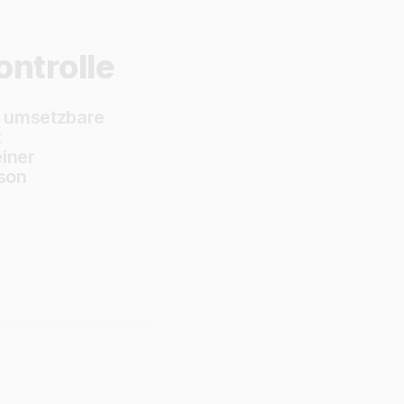
ntrolle
n umsetzbare
t
einer
son