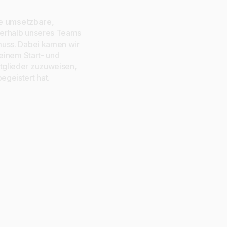
e
umsetzbare,
nerhalb unseres Teams
muss. Dabei kamen wir
einem Start- und
tglieder zuzuweisen,
geistert hat.