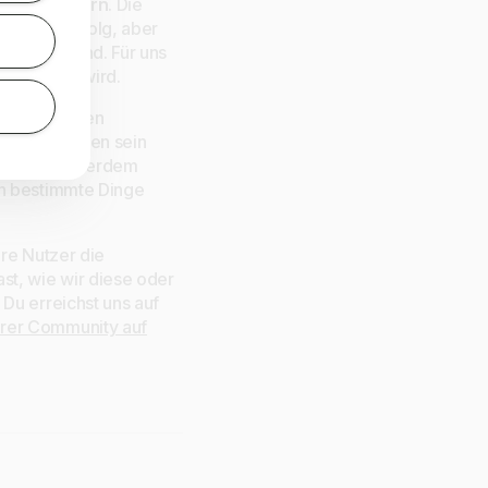
Weg nach vorn
. Die
n Gesamterfolg, aber
gewiesen
sind. Für uns
rgenommen wird.
ligkeitsdaten
abgeschlossen sein
rderlich. Außerdem
nn bestimmte Dinge
ere Nutzer die
t, wie wir diese oder
Du erreichst uns auf
rer Community auf