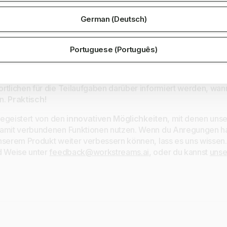
Teilaufgabe zuzuweisen, erwies sich als der eleganteste 
fgabe betraut ist, behält immer noch die Verantwortung für de
German (Deutsch)
r von den Teamkollegen unterstützt, die den
Teilaufgaben zu
wir freuen uns, dass es auch von unseren Kunden positiv wah
Portuguese (Português)
 Start- und Enddatums wurde eine logische Erweiterung der Fäl
 dazu, genau zu kontrollieren, wann bestimmte Teilaufgaben 
lung von Aufgaben in einzelne Abschnitte ist dies häufig erfo
rtlichen für die Teilaufgaben darüber informiert werden, wa
n.
Praktisch!
 begeistert von den
innovativen Möglichkeiten
, mit denen uns
damit verbundenen Funktionen nutzen. Wenn du Anregungen has
nserem Produkt weiter verbessern können, lass es uns wissen. 
d Weise unter
feedback@workstreams.ai
, oder du kannst
unse